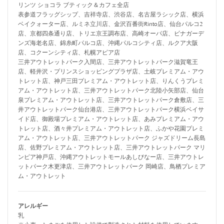
リンツ ショコラ ブティック＆カフェ全店
表参道フラッグシップ、吉祥寺店、渋谷店、名古屋ラシック店、横浜
ベイクォーター店、ルミネ立川店、金沢百番街Rinto店、仙台パルコ2
店、京都四条通り店、トリエ京王調布店、高崎オーパ店、ビナガーデ
ンズ海老名店、錦糸町パルコ店、沖縄パルコシティ店、ルクア大阪
店、コクーンシティ店、札幌アピア店
三井アウトレットパーク入間店、三井アウトレットパーク滋賀竜王
店、軽井沢・プリンスショッピングプラザ店、土岐プレミアム・アウ
トレット店、神戸三田プレミアム・アウトレット店、りんくうプレミ
アム・アウトレット店、三井アウトレットパーク北陸小矢部店、仙台
泉プレミアム・アウトレット店、三井アウトレットパーク倉敷店、三
井アウトレットパーク仙台港店、三井アウトレットパーク横浜ベイサ
イド店、御殿場プレミアム・アウトレット店、あみプレミアム・アウ
トレット店、酒々井プレミアム・アウトレット店、ふかや花園プレミ
アム・アウトレット店、三井アウトレットパーク ジャズドリーム長島
店、佐野プレミアム・アウトレット店、三井アウトレットパーク マリ
ンピア神戸店、沖縄アウトレットモールあしびなー店、三井アウトレ
ットパーク木更津店、三井アウトレットパーク 岡崎店、鳥栖プレミア
ム・アウトレット
アレルギー
乳