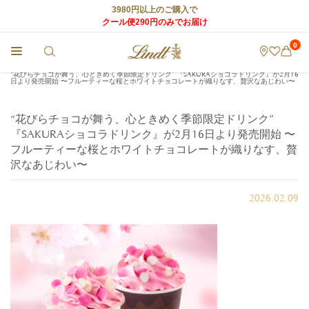
3980円以上のご購入で
クール便290円のみでお届け
0
チョコレートのLindt (リンツ) TOP
>
店舗からのお知らせ
>
“花びらチョコが舞う、⼼ときめく季節限定ドリンク” 『SAKURAショコラドリンク』が2⽉16
⽇より発売開始 〜フルーティーな桜とホワイトチョコレートが織りなす、贅沢なあじわい〜
“花びらチョコが舞う、⼼ときめく季節限定ドリンク”
『SAKURAショコラドリンク』が2⽉16⽇より発売開始 〜
フルーティーな桜とホワイトチョコレートが織りなす、贅
沢なあじわい〜
2026.02.09