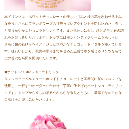
本ドリンクは、ホワイトチョコレートの優しい⽢みと桜の花を思わせる上品
な⾹り、さらにフランボワーズの⽢酸っぱいアクセントを閉じ込めた、春へ
と誘う華やかなショコラドリンクです。まだ肌寒い2⽉に、ひと⾜早く春の訪
れをお楽しみいただけます。トップには桜シャンティクリームをあしらい、
さらに桜の花びらをイメージした華やかなチョコレートペタルを添えていま
す。味わいしかり、視覚や⾹りまでを含めた五感で春を感じるリンツならで
はの贅沢な時間を提供いたします。
◼ホット SAKURAショコラドリンク
リンツのクーベルチュールホワイトチョコレートと国産関⼭桜のシロップを
使⽤し、⼀杯ずつオーダーに合わせて丁寧に仕上げたホットショコラドリン
クです。カップから⽴ちのぼるやわらかな⾹りとともに、濃厚でなめらかな
⼝溶けをお楽しみいただけます。