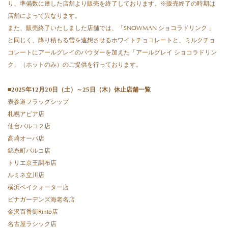
り、準備数に達した店舗より販売を終了しております。※販売終了の時期は
店舗によって異なります。
また、販売終了いたしました店舗では、「SNOWMAN ショコラドリンク 」
と同じく、降り積もる雪を連想させるホワイトチョコレートと、ミルクチョ
コレートにアールグレイのパウダーを加えた「アールグレイ ショコラドリン
ク」（ホットのみ）のご提供を行っております。
■2025年12月20日（土）～25日（木）休止店舗一覧
表参道フラッグシップ
札幌アピア店
仙台パルコ２店
高崎オーパ店
錦糸町パルコ店
トリエ京王調布店
ルミネ立川店
横浜ベイクォーター店
ビナガーデンズ海老名店
金沢百番街Rinto店
名古屋ラシック店