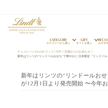
CATEGORY
GIFT
RECO
カテゴリーから選ぶ
ギフトを選ぶ
おすす
チョコレートのLindt (リンツ) TOP
>
店舗からのお知らせ
>
新年はリンツの“リンドールおせち”で華やかに 日本限定『リンドール 
リンツの秘密
リンツの歴史
～￥1,000
オンラインショップご利用ガイド
最上級のカカオ
リンドールの秘密
～￥2,000
よくある質問・お問い合わせ
独自の技術
リンツバニー
～￥5,000
プレスの方へ
新年はリンツの“リンドールおせち
リンツの発明
￥5,001～
プレスお問い合わせ
が12月1日より発売開始 〜今
高品質の材料
採用情報
完璧な仕上げ
リンドール
店舗を探す
リンツの
eギフト
新商品
サマーチョコレート
店舗からのお知らせ
のし対応商品
リンドール
メッセ
チョコ
カフ
フレーバー一覧
ご褒美サブスク
関連商品一覧