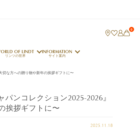
0
ORLD OF LINDT
INFORMATION
リンツの世界
サイト案内
った大切な方への贈り物や新年の挨拶ギフトに〜
ング
リンツのチョコレートレシピ
ロジャーフェデラー
ンコレクション2025-2026』
年の挨拶ギフトに〜
indt Club
ラリネ
クレマジェラータ
2025.11.18