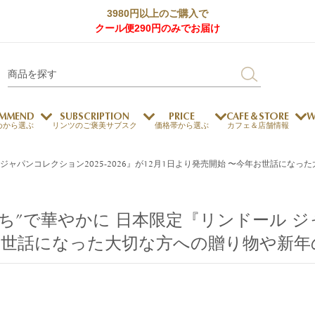
3980円以上のご購入で
クール便290円のみでお届け
MMEND
SUBSCRIPTION
PRICE
CAFE＆STORE
W
めから選ぶ
リンツのご褒美サブスク
価格帯から選ぶ
カフェ＆店舗情報
ジャパンコレクション2025-2026』が12月1日より発売開始 〜今年お世話にな
サステナビリティ
チョコレートとのマッチ
チョコレートとコーヒー
メートルショコラティエ
チョコレートとワイン
”で華やかに 日本限定『リンドール ジャパ
チョコレートと紅茶
年お世話になった大切な方への贈り物や新
ージカード対応
ウェイファー
ェメニュー
お中元
ドバイスタイル
デジタルギフト
法人ギフト
エクセレンス
採用情報
My L
プ
商品
チョコレート