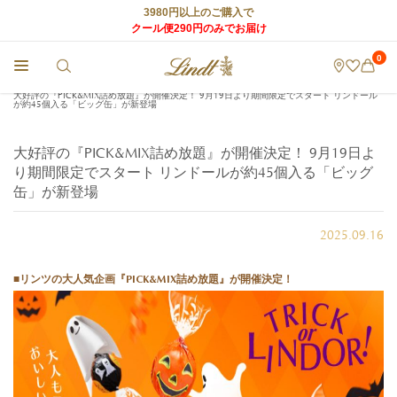
3980円以上のご購入で
クール便290円のみでお届け
0
チョコレートのLindt (リンツ) TOP
>
店舗からのお知らせ
>
大好評の『PICK&MIX詰め放題』が開催決定！ 9月19日より期間限定でスタート リンドール
が約45個入る「ビッグ缶」が新登場
大好評の『PICK&MIX詰め放題』が開催決定！ 9月19日よ
り期間限定でスタート リンドールが約45個入る「ビッグ
缶」が新登場
2025.09.16
■リンツの大人気企画『PICK&MIX詰め放題』が開催決定！