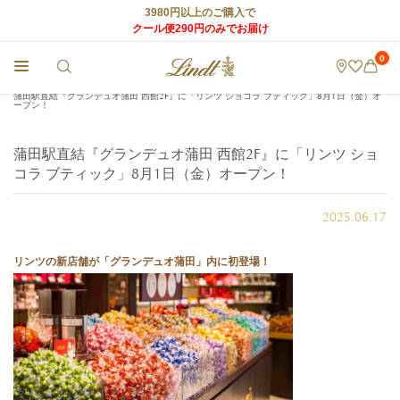
3980円以上のご購入で
クール便290円のみでお届け
0
チョコレートのLindt (リンツ) TOP
>
店舗からのお知らせ
>
蒲田駅直結『グランデュオ蒲田 西館2F』に「リンツ ショコラ ブティック」8月1日（金）オ
ープン！
蒲田駅直結『グランデュオ蒲田 西館2F』に「リンツ ショ
コラ ブティック」8月1日（金）オープン！
2025.06.17
リンツの新店舗が「グランデュオ蒲田」内に初登場！