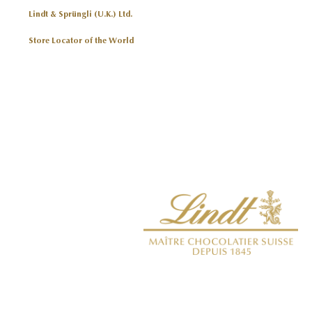
Lindt & Sprüngli (U.K.) Ltd.
Store Locator of the World