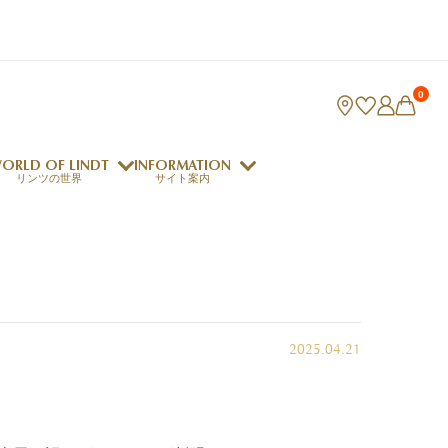
0
ORLD OF LINDT
INFORMATION
リンツの世界
サイト案内
ング
リンツのチョコレートレシピ
ロジャーフェデラー
2025.04.21
indt Club
ラリネ
クレマジェラータ