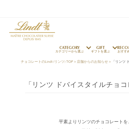
CATEGORY
GIFT
RECO
カテゴリーから選ぶ
ギフトを選ぶ
おすす
チョコレートのLindt (リンツ) TOP
>
店舗からのお知らせ
>
「リンツ 
リンツの秘密
リンツの歴史
～￥1,000
オンラインショップご利用ガイド
最上級のカカオ
リンドールの秘密
～￥2,000
よくある質問・お問い合わせ
「リンツ ドバイスタイルチョ
独自の技術
リンツバニー
～￥5,000
プレスの方へ
リンツの発明
￥5,001～
プレスお問い合わせ
高品質の材料
採用情報
完璧な仕上げ
リンドール
店舗を探す
リンツの
eギフト
新商品
サマーチョコレート
店舗からのお知らせ
のし対応商品
リンドール
メッセ
チョコ
カフ
フレーバー一覧
ご褒美サブスク
関連商品一覧
平素よりリンツのチョコレートを