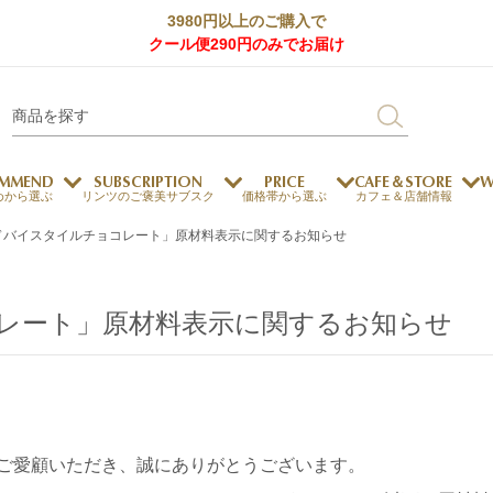
3980円以上のご購入で
クール便290円のみでお届け
MMEND
SUBSCRIPTION
PRICE
CAFE＆STORE
W
めから選ぶ
リンツのご褒美サブスク
価格帯から選ぶ
カフェ＆店舗情報
ドバイスタイルチョコレート」原材料表示に関するお知らせ
サステナビリティ
チョコレートとのマッチ
チョコレートとコーヒー
メートルショコラティエ
コレート」原材料表示に関するお知らせ
チョコレートとワイン
チョコレートと紅茶
ージカード対応
ウェイファー
ェメニュー
お中元
ドバイスタイル
デジタルギフト
法人ギフト
エクセレンス
採用情報
My L
プ
商品
チョコレート
ご愛顧いただき、誠にありがとうございます。