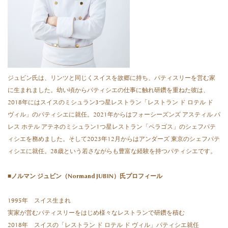
ジュビン氏は、リンツと同じくスイスを故郷に持ち、パティスリーを営む家
に生まれました。幼い頃からパティシエの仕事に触れ研鑽を重ねた彼は、
2018年にはスイスのミシュラン3つ星レストラン「レストラン ド ロテル ド
ヴィル」のパティシエに就任。2021年からはフォーシーズンズ アスティル パ
レス ホテル アテネのミシュラン1つ星レストラン「ペラゴス」のシェフパテ
ィシエを務めました。そして2023年12月からはアンダーズ 東京のシェフパテ
ィシエに就任。28歳という若さながらも豊富な経験を持つパティシエです。
■ノルマン ジュビン（Normand JUBIN）氏プロフィール
1995年 スイス生まれ
実家が営むパティスリーをはじめ様々なレストランで研鑽を積む
2018年 スイスの「レストラン ド ロテル ド ヴィル」パティシエ就任