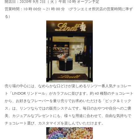
開店日：2020年 9月 2日（ 火 ）午前 10 時 オープン予定
営業時間：10 時 00分 ～21 時 00 分 (グランエミオ所沢店の営業時間に準ず
る）
売り場の中心には、なめらかな口どけが楽しめるリンツ一番人気チョコレー
ト「LINDOR リンドール」がカラフルに並びます。約 40 種類のチョコレート
から、お好きなフレーバーを量り売りでお求めいただける「ピック＆ミック
ス」は、リンツならではの販売システムです。毎日のおやつや自分へのご褒
美、カジュアルなプレゼントにも、様々な用途に合わせて、自由な気持ちで
チョコレート選び、カスタマイズを楽しんでいただけます。