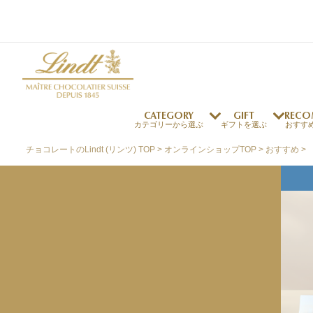
CATEGORY
GIFT
RECO
カテゴリーから選ぶ
ギフトを選ぶ
おすす
チョコレートのLindt (リンツ) TOP
オンラインショップTOP
おすすめ
リンツの秘密
リンツの歴史
～￥1,000
オンラインショップご利用ガイド
最上級のカカオ
リンドールの秘密
～￥2,000
よくある質問・お問い合わせ
独自の技術
リンツバニー
～￥5,000
プレスの方へ
リンツの発明
￥5,001～
プレスお問い合わせ
高品質の材料
採用情報
完璧な仕上げ
リンツのご褒美サブス
リンドール
店舗を探す
eギフト
新商品
サマーチョコレート
店舗からのお知らせ
のし対応商品
リンドール
メッセ
チョコ
カフ
フレーバー一覧
ク
関連商品一覧