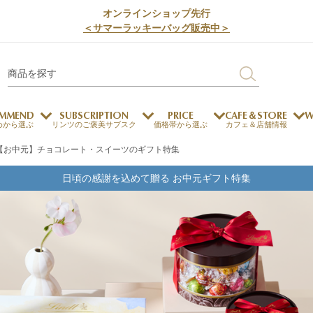
オンラインショップ先行
＜サマーラッキーバッグ販売中＞
MMEND
SUBSCRIPTION
PRICE
CAFE＆STORE
W
めから選ぶ
リンツのご褒美サブスク
価格帯から選ぶ
カフェ＆店舗情報
【お中元】チョコレート・スイーツのギフト特集
サステナビリティ
チョコレートとのマッチ
日頃の感謝を込めて贈る お中元ギフト特集
チョコレートとコーヒー
メートルショコラティエ
チョコレートとワイン
チョコレートと紅茶
ージカード対応
ウェイファー
ェメニュー
お中元
ドバイスタイル
デジタルギフト
法人ギフト
エクセレンス
採用情報
My L
プ
商品
チョコレート