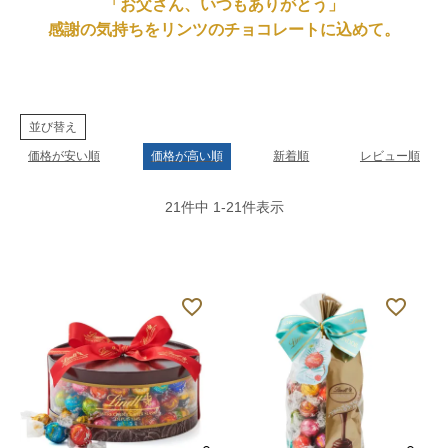
「お父さん、いつもありがとう」
感謝の気持ちをリンツのチョコレートに込めて。
並び替え
価格が安い順
価格が高い順
新着順
レビュー順
21
件中
1
-
21
件表示