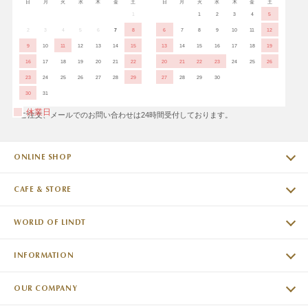
日
月
火
水
木
金
土
日
月
火
水
木
金
土
1
1
2
3
4
5
2
3
4
5
6
7
8
6
7
8
9
10
11
12
9
10
11
12
13
14
15
13
14
15
16
17
18
19
16
17
18
19
20
21
22
20
21
22
23
24
25
26
23
24
25
26
27
28
29
27
28
29
30
30
31
休業日
※ご注文、メールでのお問い合わせは24時間受付しております。
ONLINE SHOP
CAFE & STORE
WORLD OF LINDT
INFORMATION
OUR COMPANY