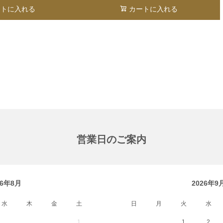
ートに入れる
カートに入れる
営業日のご案内
26年8月
2026年9
水
木
金
土
日
月
火
水
1
1
2