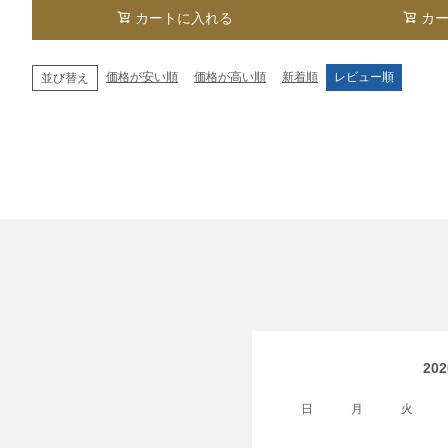
カートに入れる
カ
価格が安い順
価格が高い順
新着順
レビュー順
並び替え
20
日
月
火