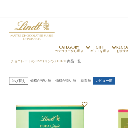
CATEGORY
GIFT
RECO
カテゴリーから選ぶ
ギフトを選ぶ
おすす
チョコレートのLindt (リンツ) TOP
商品一覧
リンツの秘密
リンツの歴史
～￥1,000
オンラインショップご利用ガイド
最上級のカカオ
リンドールの秘密
～￥2,000
よくある質問・お問い合わせ
価格が安い順
価格が高い順
新着順
レビュー順
並び替え
独自の技術
リンツバニー
～￥5,000
プレスの方へ
リンツの発明
￥5,001～
プレスお問い合わせ
高品質の材料
採用情報
完璧な仕上げ
リンツのご褒美サブス
リンドール
店舗を探す
eギフト
新商品
サマーチョコレート
店舗からのお知らせ
のし対応商品
リンドール
メッセ
チョコ
カフ
フレーバー一覧
ク
関連商品一覧