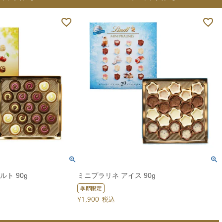
ト 90g
ミニプラリネ アイス 90g
¥
1,900
税込