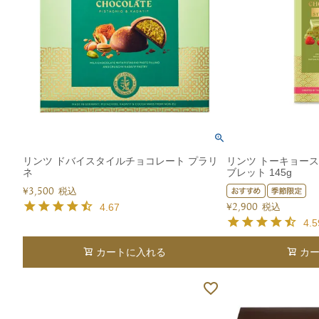
ショコラスイーツ
リンツ・シン
(焼き菓子)
リンツ ドバイスタイルチョコレート プラリ
リンツ トーキョー
ネ
ブレット 145g
¥
3,500
税込
4.67
¥
2,900
税込
4.5
カートに入れる
カ