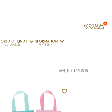
0
ORLD OF LINDT
INFORMATION
リンツの世界
サイト案内
ング
リンツのチョコレートレシピ
19
件中
1
-
19
件表示
ロジャーフェデラー
indt Club
ラリネ
クレマジェラータ