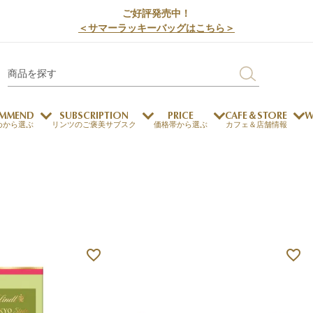
ご好評発売中！
＜サマーラッキーバッグはこちら＞
MMEND
SUBSCRIPTION
PRICE
CAFE＆STORE
W
めから選ぶ
リンツのご褒美サブスク
価格帯から選ぶ
カフェ＆店舗情報
サステナビリティ
チョコレートとのマッチ
チョコレートとコーヒー
メートルショコラティエ
チョコレートとワイン
チョコレートと紅茶
ージカード対応
ウェイファー
ェメニュー
お中元
ドバイスタイル
デジタルギフト
法人ギフト
エクセレンス
採用情報
My L
プ
商品
チョコレート