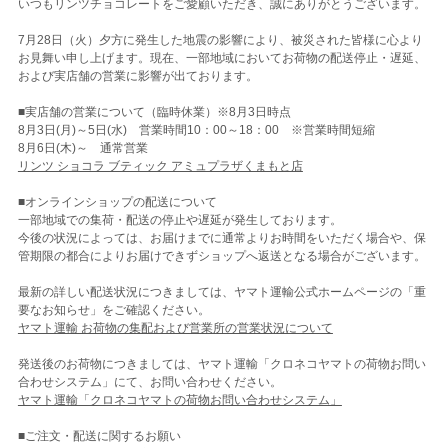
いつもリンツチョコレートをご愛顧いただき、誠にありがとうございます。
7月28日（火）夕方に発生した地震の影響により、被災された皆様に心より
お見舞い申し上げます。現在、一部地域においてお荷物の配送停止・遅延、
および実店舗の営業に影響が出ております。
■実店舗の営業について（臨時休業）※8月3日時点
8月3日(月)～5日(水) 営業時間10：00～18：00 ※営業時間短縮
8月6日(木)～ 通常営業
リンツ ショコラ ブティック アミュプラザくまもと店
■オンラインショップの配送について
一部地域での集荷・配送の停止や遅延が発生しております。
今後の状況によっては、お届けまでに通常よりお時間をいただく場合や、保
管期限の都合によりお届けできずショップへ返送となる場合がございます。
最新の詳しい配送状況につきましては、ヤマト運輸公式ホームページの「重
要なお知らせ」をご確認ください。
ヤマト運輸 お荷物の集配および営業所の営業状況について
発送後のお荷物につきましては、ヤマト運輸「クロネコヤマトの荷物お問い
合わせシステム」にて、お問い合わせください。
ヤマト運輸「クロネコヤマトの荷物お問い合わせシステム」
■ご注文・配送に関するお願い