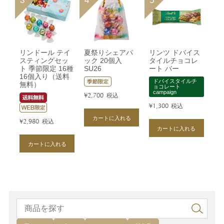
リンドール テイ
夏祭りシェアパ
リンツ ドバイス
スティングセッ
ック 20個入
タイルチョコレ
ト 季節限定 16種
SU26
ート バー
16個入り（送料
ドバイスタイルチ
無料）
ョコレート
campaign
¥
2,700
税込
¥
1,300
税込
カートに入れる
¥
2,980
税込
カートに入れる
カートに入れる