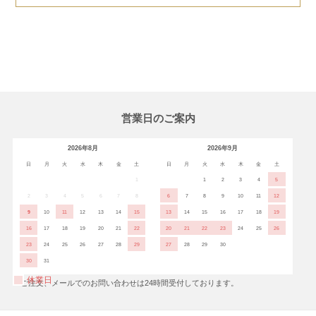
営業日のご案内
2026年8月
2026年9月
日
月
火
水
木
金
土
日
月
火
水
木
金
土
1
1
2
3
4
5
2
3
4
5
6
7
8
6
7
8
9
10
11
12
9
10
11
12
13
14
15
13
14
15
16
17
18
19
16
17
18
19
20
21
22
20
21
22
23
24
25
26
23
24
25
26
27
28
29
27
28
29
30
30
31
休業日
※ご注文、メールでのお問い合わせは24時間受付しております。