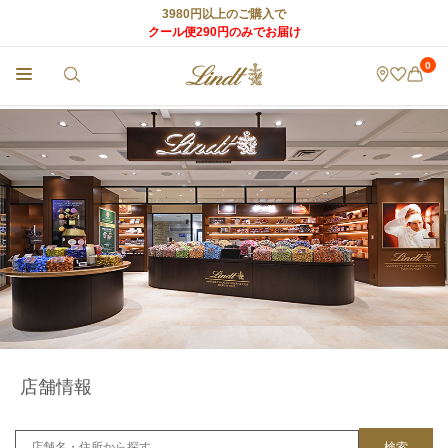
3980円以上のご購入で
クール便290円のみでお届け
0
チョコレートのLindt (リンツ) TOP
>
リンツ ショコラ カフェ
>
店舗情報
>
OUTLET
店舗情報
検索