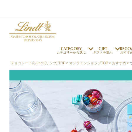
CATEGORY
GIFT
RECO
カテゴリーから選ぶ
ギフトを選ぶ
おすす
チョコレートのLindt (リンツ) TOP
オンラインショップTOP
おすすめ
リンツの秘密
リンツの歴史
～￥1,000
オンラインショップご利用ガイド
最上級のカカオ
リンドールの秘密
～￥2,000
よくある質問・お問い合わせ
独自の技術
リンツバニー
～￥5,000
プレスの方へ
リンツの発明
￥5,001～
プレスお問い合わせ
高品質の材料
採用情報
完璧な仕上げ
リンツのご褒美サブス
リンドール
店舗を探す
eギフト
新商品
サマーチョコレート
店舗からのお知らせ
のし対応商品
リンドール
メッセ
チョコ
カフ
フレーバー一覧
ク
関連商品一覧