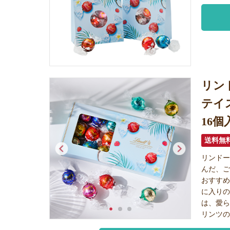
リン
テイ
16個
リンド
んだ、
おすす
に入り
は、愛
リンツ