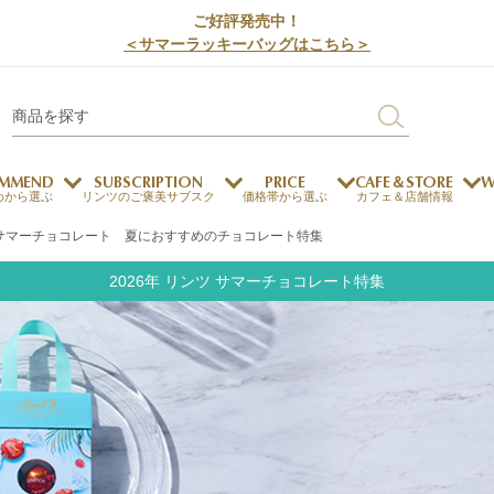
ご好評発売中！
＜サマーラッキーバッグはこちら＞
MMEND
SUBSCRIPTION
PRICE
CAFE＆STORE
W
めから選ぶ
リンツのご褒美サブスク
価格帯から選ぶ
カフェ＆店舗情報
サマーチョコレート 夏におすすめのチョコレート特集
サステナビリティ
チョコレートとのマッチ
2026年 リンツ サマーチョコレート特集
チョコレートとコーヒー
メートルショコラティエ
チョコレートとワイン
チョコレートと紅茶
ージカード対応
ウェイファー
ェメニュー
お中元
ドバイスタイル
デジタルギフト
法人ギフト
エクセレンス
採用情報
My L
プ
商品
チョコレート