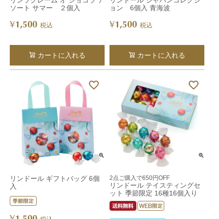
リンツクレーム オ ショコラ ア
リンドール ジャパンコレクシ
ソート サマー ２個入
ョン 6個入 青海波
1,500
1,500
¥
¥
税込
税込
カートに入れる
カートに入れる
リンドール ギフトバッグ 6個
2点ご購入で650円OFF
リンドール テイスティングセ
入
ット 季節限定 16種16個入り
1,500
¥