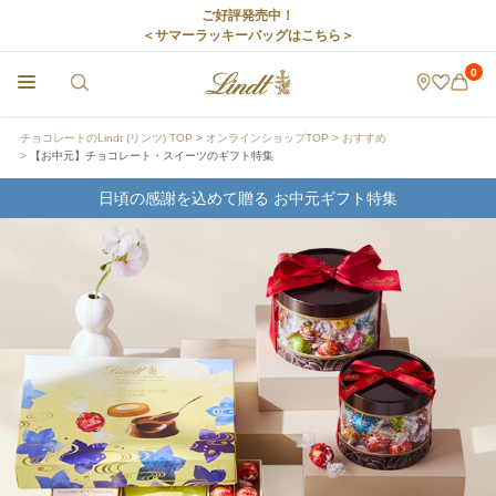
ご好評発売中！
＜サマーラッキーバッグはこちら＞
0
チョコレートのLindt (リンツ) TOP
オンラインショップTOP
おすすめ
【お中元】チョコレート・スイーツのギフト特集
日頃の感謝を込めて贈る お中元ギフト特集