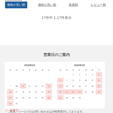
価格が安い順
価格が高い順
新着順
レビュー順
17
件中
1
-
17
件表示
営業日のご案内
2026年8月
2026年9月
日
月
火
水
木
金
土
日
月
火
水
木
金
土
1
1
2
3
4
5
2
3
4
5
6
7
8
6
7
8
9
10
11
12
9
10
11
12
13
14
15
13
14
15
16
17
18
19
16
17
18
19
20
21
22
20
21
22
23
24
25
26
23
24
25
26
27
28
29
27
28
29
30
30
31
休業日
※ご注文、メールでのお問い合わせは24時間受付しております。