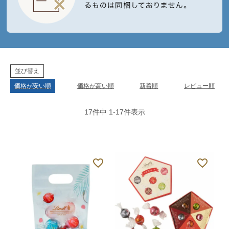
並び替え
価格が安い順
価格が高い順
新着順
レビュー順
17
件中
1
-
17
件表示