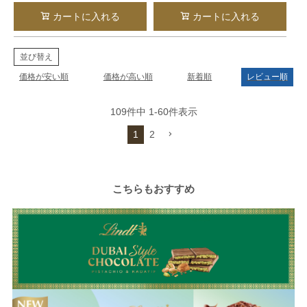
カートに入れる
カートに入れる
並び替え
価格が安い順
価格が高い順
新着順
レビュー順
109
件中
1
-
60
件表示
1
2
こちらもおすすめ