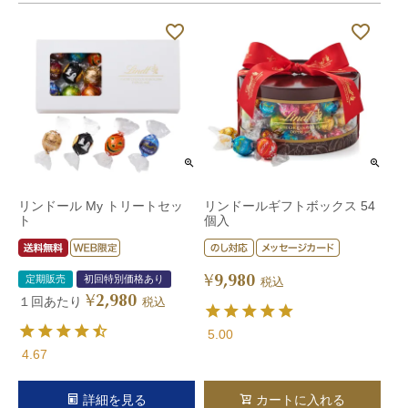
リンドール My トリートセッ
リンドールギフトボックス 54
ト
個入
9,980
¥
定期販売
初回特別価格あり
税込
2,980
¥
１回あたり
税込
5.00
4.67
詳細を見る
カートに入れる