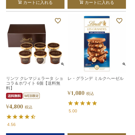
カートに入れる
カートに入れる
リンツ クレマジェラータ ショ
レ・グランデ ミルクヘーゼル
コラ＆ホワイト 6個【送料無
料】
1,080
¥
税込
4,800
¥
税込
5.00
4.56