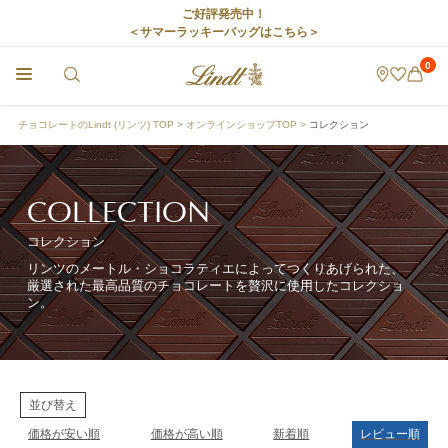
ご好評発売中！
＜サマーラッキーバッグはこちら＞
0
チョコレートのLindt (リンツ) TOP
オンラインショップTOP
コレクション
COLLECTION
コレクション
リンツのメートル・ショコラティエによってつくりあげられた、
厳選された最高品質のチョコレートを贅沢に使用したコレクショ
ン。
並び替え
価格が安い順
価格が高い順
新着順
レビュー順